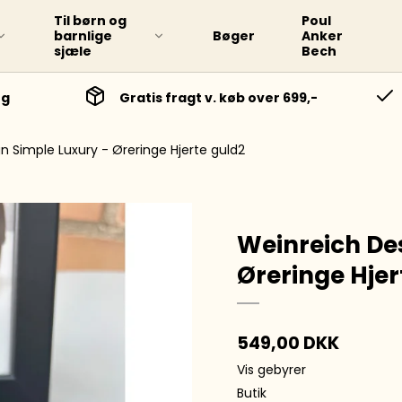
Til børn og
Poul
barnlige
Bøger
Anker
sjæle
Bech
ng
Gratis fragt v. køb over 699,-
n Simple Luxury - Øreringe Hjerte guld2
Weinreich De
Øreringe Hjer
549,00 DKK
Vis gebyrer
Butik