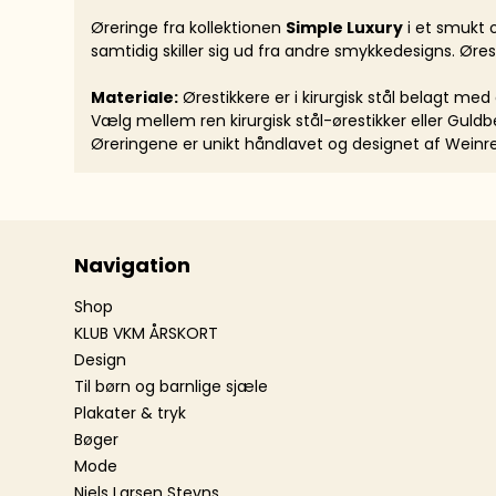
Øreringe fra kollektionen
Simple Luxury
i et smukt 
samtidig skiller sig ud fra andre smykkedesigns. Øre
Materiale:
Ørestikkere er i kirurgisk stål belagt me
Vælg mellem ren kirurgisk stål-ørestikker eller Guldbel
Øreringene er unikt håndlavet og designet af Weinr
Navigation
Shop
KLUB VKM ÅRSKORT
Design
Til børn og barnlige sjæle
Plakater & tryk
Bøger
Mode
Niels Larsen Stevns