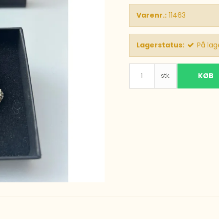
Varenr.:
11463
Lagerstatus:
På lag
KØB
stk.