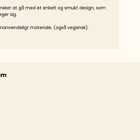
ønsker at gå med et enkelt og smukt design, som
ger sig.
genanvendeligt materiale, (også vegansk).
um