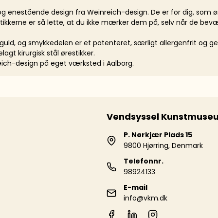
og enestående design fra Weinreich-design. De er for dig, som 
stikkerne er så lette, at du ikke mærker dem på, selv når de bevæ
d guld, og smykkedelen er et patenteret, særligt allergenfrit og 
agt kirurgisk stål ørestikker.
eich-design på eget værksted i Aalborg.
Vendsyssel Kunstmuse
P. Nørkjær Plads 15
9800 Hjørring, Denmark
Telefonnr.
98924133
E-mail
info@vkm.dk