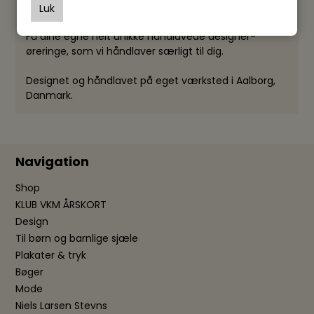
Bæredygtige, veganske og lette smykkevedhæng i
Luk
patenteret og genanvendeligt kunstmateriale.
Få dine egne helt unikke håndlavede designer-
øreringe, som vi håndlaver særligt til dig.
Designet og håndlavet på eget værksted i Aalborg,
Danmark.
Navigation
Shop
KLUB VKM ÅRSKORT
Design
Til børn og barnlige sjæle
Plakater & tryk
Bøger
Mode
Niels Larsen Stevns