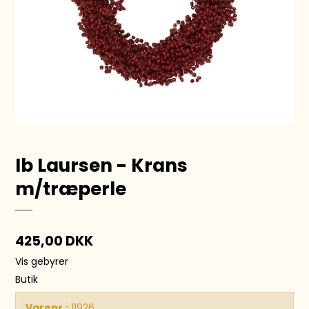
Ib Laursen - Krans
m/træperle
425,00 DKK
Vis gebyrer
Butik
Varenr.:
11926