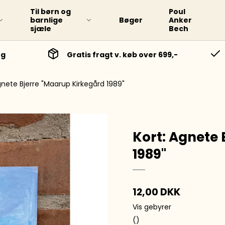
Til børn og
Poul
barnlige
Bøger
Anker
sjæle
Bech
ng
Gratis fragt v. køb over 699,-
gnete Bjerre "Maarup Kirkegård 1989"
Kort: Agnete
1989"
12,00 DKK
Vis gebyrer
()