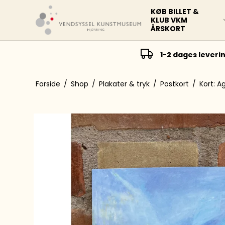
KØB BILLET &
KLUB VKM
ÅRSKORT
1-2 dages leveri
Forside
/
Shop
/
Plakater & tryk
/
Postkort
/
Kort: A