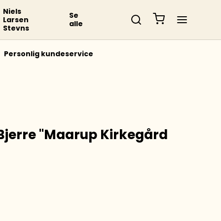
Niels
Se
Larsen
alle
Stevns
Personlig kundeservice
 Bjerre "Maarup Kirkegård