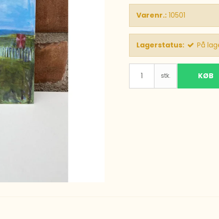
Varenr.:
10501
Lagerstatus:
På lag
KØB
stk.
Tilmeld dig Vendsyssel
Kunstmuseums
nyhedsbrev