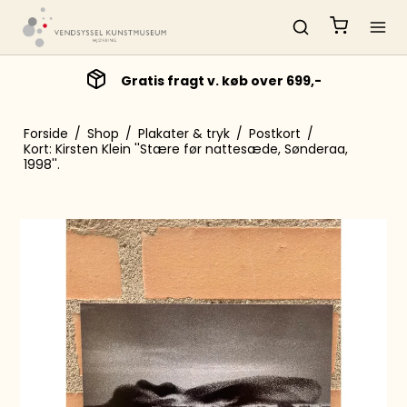
Gratis fragt v. køb over 699,-
Forside
/
Shop
/
Plakater & tryk
/
Postkort
/
Kort: Kirsten Klein ''Stære før nattesæde, Sønderaa,
1998''.