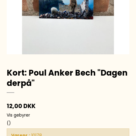
Kort: Poul Anker Bech ''Dagen
derpå''
12,00 DKK
Vis gebyrer
()
Varenr.:
10178