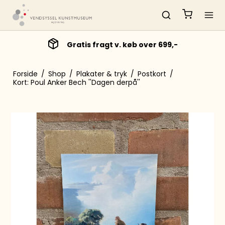
Gratis fragt v. køb over 699,-
Forside
/
Shop
/
Plakater & tryk
/
Postkort
/
Kort: Poul Anker Bech ''Dagen derpå''